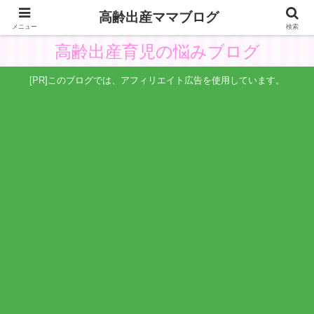
高齢出産ママブログ
高齢出産の体験と悩みから子供主体の育児を考察
メニュー
検索
高齢出産育児の悩みブログ
[PR]このブログでは、アフィリエイト広告を使用しています。