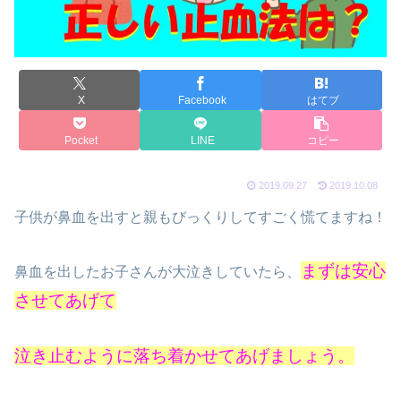
X
Facebook
はてブ
Pocket
LINE
コピー
2019.09.27
2019.10.08
子供が鼻血を出すと親もびっくりしてすごく慌てますね！
まずは安心
鼻血を出したお子さんが大泣きしていたら、
させてあげて
泣き止むように落ち着かせてあげましょう。