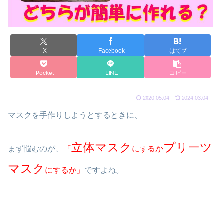
X
Facebook
はてブ
Pocket
LINE
コピー
2020.05.04
2024.03.04
マスクを手作りしようとするときに、
立体マスク
プリーツ
まず悩むのが、
「
にするか
マスク
にするか」
ですよね。