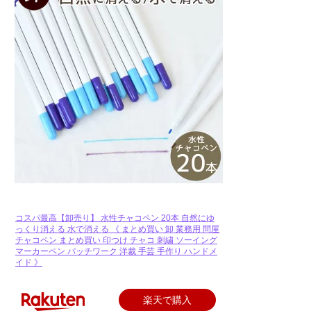
コスパ最高【卸売り】 水性チャコペン 20本 自然にゆ
っくり消える 水で消える 《 まとめ買い 卸 業務用 問屋
チャコペン まとめ買い 印つけ チャコ 刺繍 ソーイング
マーカーペン パッチワーク 洋裁 手芸 手作り ハンドメ
イド 》
楽天で購入