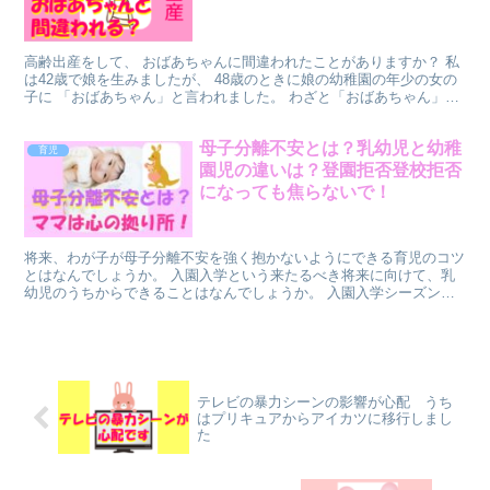
高齢出産をして、 おばあちゃんに間違われたことがありますか？ 私
は42歳で娘を生みましたが、 48歳のときに娘の幼稚園の年少の女の
子に 「おばあちゃん」と言われました。 わざと「おばあちゃん」と
言ってくる小さい女の子 苦労して高齢出産でやっ...
母子分離不安とは？乳幼児と幼稚
育児
園児の違いは？登園拒否登校拒否
になっても焦らないで！
将来、わが子が母子分離不安を強く抱かないようにできる育児のコツ
とはなんでしょうか。 入園入学という来たるべき将来に向けて、乳
幼児のうちからできることはなんでしょうか。 入園入学シーズンが
近づくと、 保育園幼稚園に入園する子をもつママは、「う...
テレビの暴力シーンの影響が心配 うち
はプリキュアからアイカツに移行しまし
た