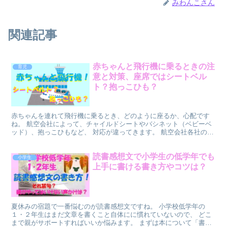
みわんこさん
関連記事
赤ちゃんと飛行機に乗るときの注
育児
意と対策、座席ではシートベル
ト？抱っこひも？
赤ちゃんを連れて飛行機に乗るとき、どのように座るか、心配です
ね。 航空会社によって、チャイルドシートやバシネット（ベビーベ
ッド）、抱っこひもなど、 対応が違ってきます。 航空会社各社の赤
ちゃんへの座席の対応 航空会社8社のホームページ・問い...
読書感想文で小学生の低学年でも
小学生
上手に書ける書き方やコツは？
夏休みの宿題で一番悩むのが読書感想文ですね。 小学校低学年の
１・２年生はまだ文章を書くこと自体にに慣れていないので、 どこ
まで親がサポートすればいいか悩みます。 まずは本について「書く