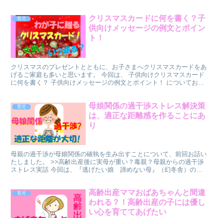
こと」より、本について親子で「話すこと」に重点を置いてみ...
クリスマスカードに何を書く？子
育児
供向けメッセージの例文とポイン
ト！
クリスマスのプレゼントとともに、お子さまへクリスマスカードをあ
げるご家庭も多いと思います。 今回は、 子供向けクリスマスカード
に何を書く？ 子供向けメッセージの例文とポイント！ についてお話
します。 クリスマスの季節、お子さまの思い出をあた...
母娘関係の過干渉ストレス解決策
育児
は、適正な距離感を作ることにあ
り
母親の過干渉が母娘関係の確執を生み出すことについて、前回お話い
たしました。 >>高齢出産後に実母が重い？毒親？母親からの過干渉
ストレス実話 今回は、『逃げたい娘 諦めない母』（幻冬舎）の本
から、娘が母親と、健全で適正な距離感を作ることの必要...
高齢出産ママおばあちゃんと間違
育児
われる？！高齢出産の子には優し
い心を育ててあげたい