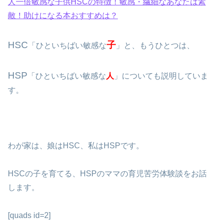
人一倍敏感な子供HSCの特徴！敏感・繊細なあなたは素
敵！助けになる本おすすめは？
HSC
子
「ひといちばい敏感な
」と、もうひとつは、
HSP
「ひといちばい敏感な
人
」についても説明していま
す。
わが家は、娘はHSC、私はHSPです。
HSCの子を育てる、HSPのママの育児苦労体験談をお話
します。
[quads id=2]